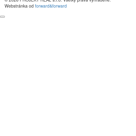
Webstránka od
forward&forward