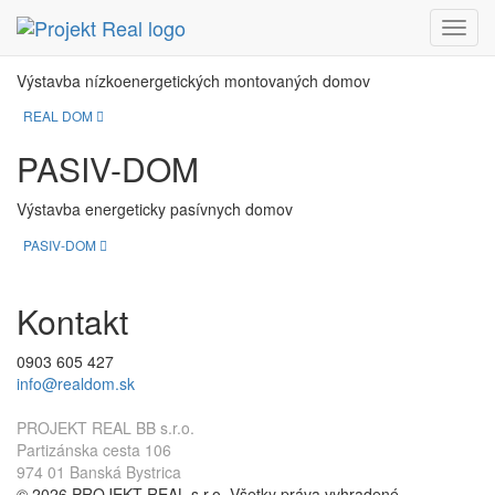
REAL DOM
Menu
Výstavba nízkoenergetických montovaných domov
REAL DOM
PASIV-DOM
Výstavba energeticky pasívnych domov
PASIV-DOM
Kontakt
0903 605 427
info@realdom.sk
PROJEKT REAL BB s.r.o.
Partizánska cesta 106
974 01 Banská Bystrica
© 2026 PROJEKT REAL s.r.o. Všetky práva vyhradené.