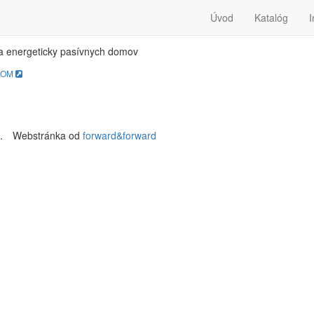
SIV-DOM
Úvod
Katalóg
I
a energeticky pasívnych domov
DOM
.
Webstránka od
forward&forward