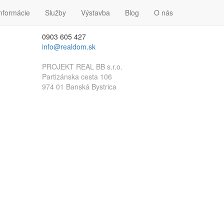
nformácie
Kontakt
Služby
Výstavba
Blog
O nás
0903 605 427
info@realdom.sk
PROJEKT REAL BB s.r.o.
Partizánska cesta 106
974 01 Banská Bystrica