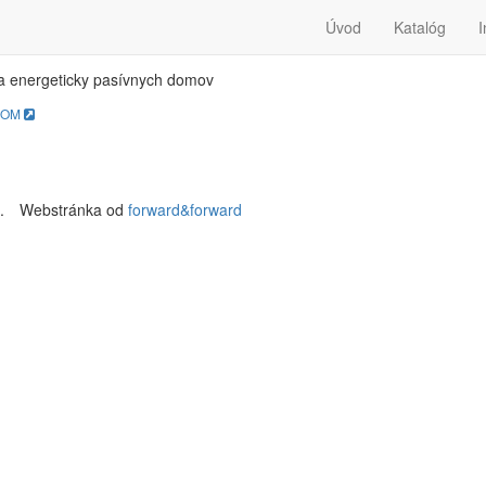
SIV-DOM
Úvod
Katalóg
I
a energeticky pasívnych domov
DOM
.
Webstránka od
forward&forward