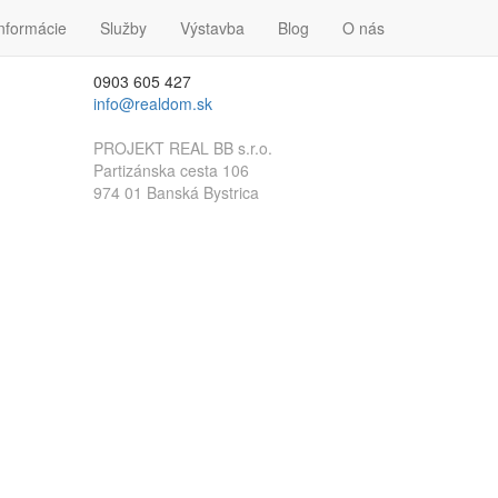
nformácie
Kontakt
Služby
Výstavba
Blog
O nás
0903 605 427
info@realdom.sk
PROJEKT REAL BB s.r.o.
Partizánska cesta 106
974 01 Banská Bystrica