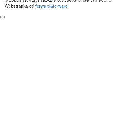
Webstránka od
forward&forward