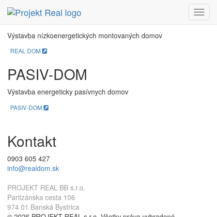
REAL DOM
Menu
Výstavba nízkoenergetických montovaných domov
REAL DOM
PASIV-DOM
Výstavba energeticky pasívnych domov
PASIV-DOM
Kontakt
0903 605 427
info@realdom.sk
PROJEKT REAL BB s.r.o.
Partizánska cesta 106
974 01 Banská Bystrica
© 2026 PROJEKT REAL s.r.o. Všetky práva vyhradené.