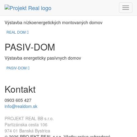
REAL DOM
Menu
Výstavba nízkoenergetických montovaných domov
REAL DOM
PASIV-DOM
Výstavba energeticky pasívnych domov
PASIV-DOM
Kontakt
0903 605 427
info@realdom.sk
PROJEKT REAL BB s.r.o.
Partizánska cesta 106
974 01 Banská Bystrica
© 2026 PROJEKT REAL s.r.o. Všetky práva vyhradené.