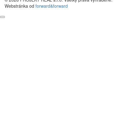
Webstránka od
forward&forward