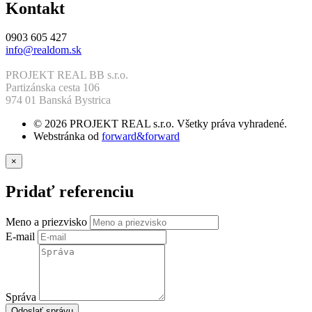
Kontakt
0903 605 427
info@realdom.sk
PROJEKT REAL BB s.r.o.
Partizánska cesta 106
974 01 Banská Bystrica
© 2026 PROJEKT REAL s.r.o. Všetky práva vyhradené.
Webstránka od
forward&forward
×
Pridať referenciu
Meno a priezvisko
E-mail
Správa
Odoslať správu