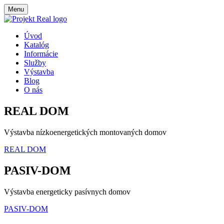
Menu
Úvod
Katalóg
Informácie
Služby
Výstavba
Blog
O nás
REAL DOM
Výstavba nízkoenergetických montovaných domov
REAL DOM
PASIV-DOM
Výstavba energeticky pasívnych domov
PASIV-DOM