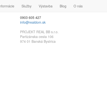
nformácie
Kontakt
Služby
Výstavba
Blog
O nás
0903 605 427
info@realdom.sk
PROJEKT REAL BB s.r.o.
Partizánska cesta 106
974 01 Banská Bystrica