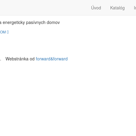
SIV-DOM
Úvod
Katalóg
I
a energeticky pasívnych domov
DOM
.
Webstránka od
forward&forward