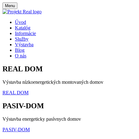
Menu
Úvod
Katalóg
Informácie
Služby
Výstavba
Blog
O nás
REAL DOM
Výstavba nízkoenergetických montovaných domov
REAL DOM
PASIV-DOM
Výstavba energeticky pasívnych domov
PASIV-DOM