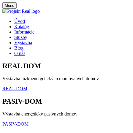
Menu
Úvod
Katalóg
Informácie
Služby
Výstavba
Blog
O nás
REAL DOM
Výstavba nízkoenergetických montovaných domov
REAL DOM
PASIV-DOM
Výstavba energeticky pasívnych domov
PASIV-DOM