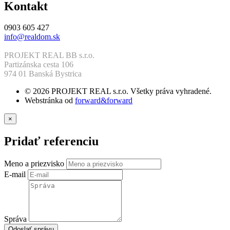
Kontakt
0903 605 427
info@realdom.sk
PROJEKT REAL BB s.r.o.
Partizánska cesta 106
974 01 Banská Bystrica
© 2026 PROJEKT REAL s.r.o. Všetky práva vyhradené.
Webstránka od
forward&forward
×
Pridať referenciu
Meno a priezvisko
E-mail
Správa
Odoslať správu