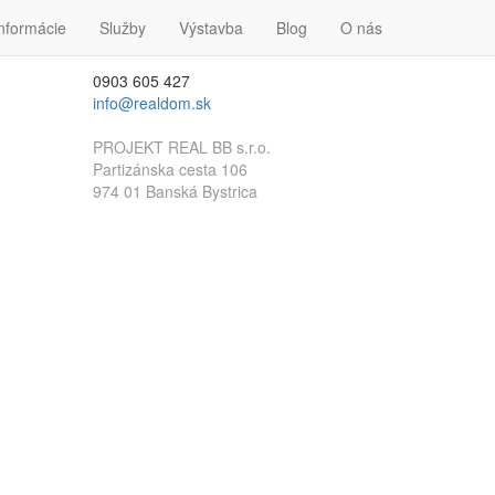
nformácie
Kontakt
Služby
Výstavba
Blog
O nás
0903 605 427
info@realdom.sk
PROJEKT REAL BB s.r.o.
Partizánska cesta 106
974 01 Banská Bystrica