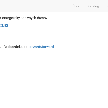
SIV-DOM
Úvod
Katalóg
I
a energeticky pasívnych domov
DOM
.
Webstránka od
forward&forward