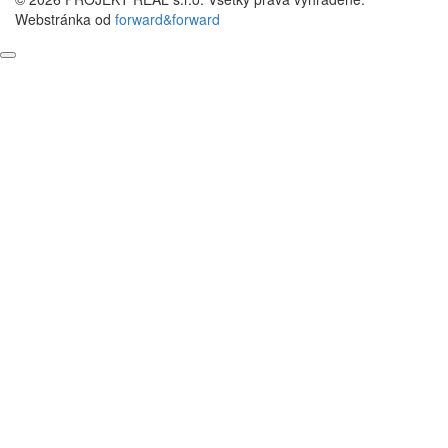
Webstránka od
forward&forward