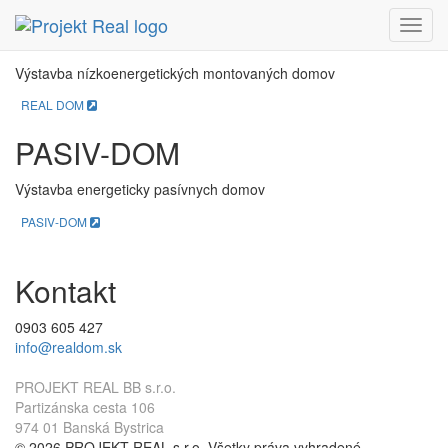
REAL DOM
Menu
Výstavba nízkoenergetických montovaných domov
REAL DOM
PASIV-DOM
Výstavba energeticky pasívnych domov
PASIV-DOM
Kontakt
0903 605 427
info@realdom.sk
PROJEKT REAL BB s.r.o.
Partizánska cesta 106
974 01 Banská Bystrica
© 2026 PROJEKT REAL s.r.o. Všetky práva vyhradené.